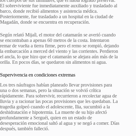
los cuerpos de sus familiares, que él había logrado preservar.
El sobreviviente fue inmediatamente auxiliado y trasladado al
barco, donde recibió alimentos y asistencia médica.
Posteriormente, fue trasladado a un hospital en la ciudad de
Magadán, donde se encuentra en recuperación.
Según relató Mijaíl, el motor del catamarán se averió cuando
se encontraban a apenas 60 metros de la costa. Intentaron
remar de vuelta a tierra firme, pero el remo se rompió, dejando
la embarcación a merced del viento y las corrientes. Perdieron
el ancla, lo que hizo que el catamarán se alejara aún más de la
orilla. En pocos días, se quedaron sin alimentos ni agua.
Supervivencia en condiciones extremas
Los tres náufragos habían planeado llevar provisiones para
una o dos semanas, pero la situación se volvió crítica
rápidamente. Para sobrevivir, recurrieron a recolectar agua de
lluvia y a racionar las pocas provisiones que les quedaban. La
tragedia golpeó cuando el adolescente, Ilia, sucumbió a la
deshidratación e hipotermia. La muerte de su hijo afectó
profundamente a Serguéi, quien en un estado de
desesperación emocional saltó al agua y se negó a comer. Días
después, también falleció.