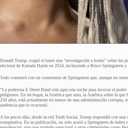
Donald Trump, exigió el lunes una “investigación a fondo” sobre las pe
electoral de Kamala Harris en 2024, incluyendo a Bruce Springsteen 
Todo comenzó con un comentario de Springsteen que, aunque no menci
“La poderosa E Street Band está aquí esta noche para invocar el poder d
peligrosos. En mi hogar, la América que amo, la América sobre la que he
250 años, está actualmente en manos de una administración corrupta, in
audiencia que lo ovacionó.
A los pocos días, desde su red Truth Social, Trump respondió con una s
conspirativa. En su publicación, no solo acusó a Springsteen de haber
presidencial, sino que también mencionó a otras celebridades como Be