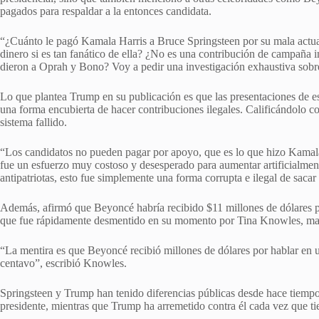
pagados para respaldar a la entonces candidata.
“¿Cuánto le pagó Kamala Harris a Bruce Springsteen por su mala actua
dinero si es tan fanático de ella? ¿No es una contribución de campaña
dieron a Oprah y Bono? Voy a pedir una investigación exhaustiva sobre 
Lo que plantea Trump en su publicación es que las presentaciones de es
una forma encubierta de hacer contribuciones ilegales. Calificándolo c
sistema fallido.
“Los candidatos no pueden pagar por apoyo, que es lo que hizo Kamala,
fue un esfuerzo muy costoso y desesperado para aumentar artificialmente
antipatriotas, esto fue simplemente una forma corrupta e ilegal de sacar
Además, afirmó que Beyoncé habría recibido $11 millones de dólares p
que fue rápidamente desmentido en su momento por Tina Knowles, mad
“La mentira es que Beyoncé recibió millones de dólares por hablar en
centavo”, escribió Knowles.
Springsteen y Trump han tenido diferencias públicas desde hace tiempo.
presidente, mientras que Trump ha arremetido contra él cada vez que ti